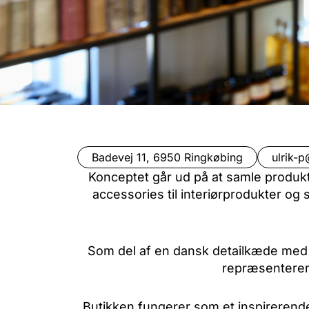
Badevej 11, 6950 Ringkøbing
ulrik-p
Konceptet går ud på at samle produkter
accessories til interiørprodukter og
Som del af en dansk detailkæde med 
repræsenterer 
Butikken fungerer som et inspirerend