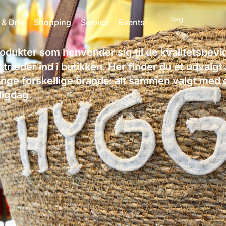
Search
 & Drik
Shopping
Service
Events
...
rodukter som henvender sig til de kvalitetsbevi
æder ind i butikken. Her finder du et udvalgt 
nge forskellige brands: alt sammen valgt med ø
ligdag.