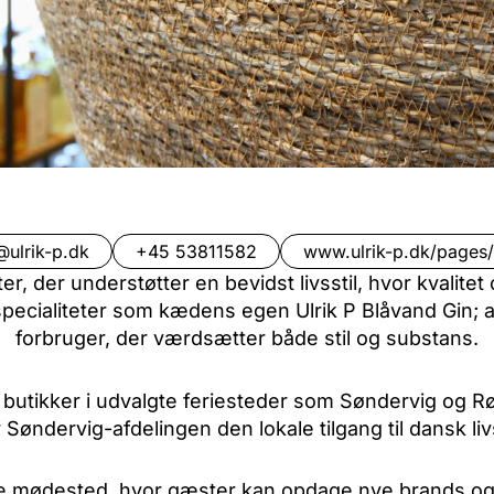
@ulrik-p.dk
+45 53811582
www.ulrik-p.dk/pages/
, der understøtter en bevidst livsstil, hvor kvalitet
 specialiteter som kædens egen Ulrik P Blåvand Gin;
forbruger, der værdsætter både stil og substans.
butikker i udvalgte feriesteder som Søndervig og R
Søndervig-afdelingen den lokale tilgang til dansk livs
e mødested, hvor gæster kan opdage nye brands og pr