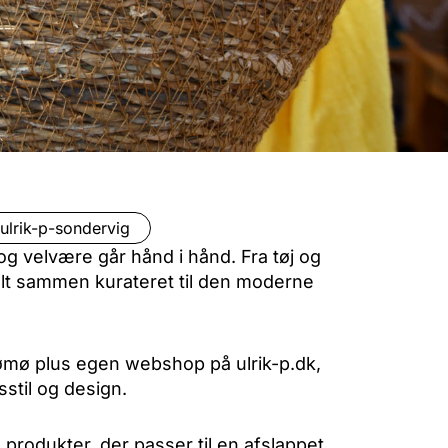
ulrik-p-sondervig
 og velvære går hånd i hånd. Fra tøj og
 alt sammen kurateret til den moderne
ømø plus egen webshop på ulrik-p.dk,
stil og design.
odukter, der passer til en afslappet,