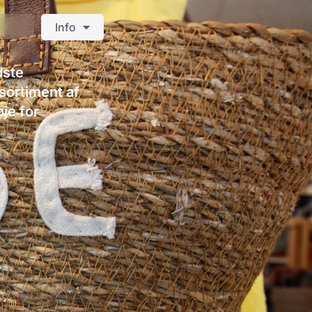
Info
dste
sortiment af
je for