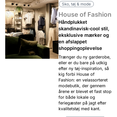
Sko, tøj & mode
House of Fashion
Håndplukket
skandinavisk-cool stil,
eksklusive mærker og
en afslappet
shoppingoplevelse
Trænger du ny garderobe,
eller er du bare på udkig
efter ny tøj-inspiration, så
kig forbi House of
Fashion: en velassorteret
modebutik, der gennem
årene er blevet et fast stop
for både lokale og
feriegæster på jagt efter
kvalitetstøj med kant.