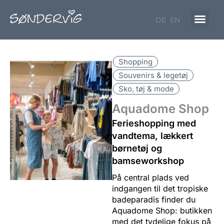
Gå
til
DE
EN
indholdet
Shopping
Souvenirs & legetøj
Sko, tøj & mode
Aquadome Shop
Ferieshopping med
vandtema, lækkert
børnetøj og
bamseworkshop
På central plads ved
indgangen til det tropiske
badeparadis finder du
Aquadome Shop: butikken
med det tydelige fokus på