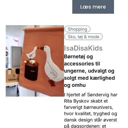
Læs mere
Shopping
Sko, tøj & mode
IsaDisaKids
Børnetøj og
accessories til
ungerne, udvalgt og
solgt med kærlighed
og omhu
I hjertet af Søndervig har
Rita Byskov skabt et
farverigt børneunivers,
hvor kvalitet, tryghed og
dansk design står øverst
på dagsordenen: et