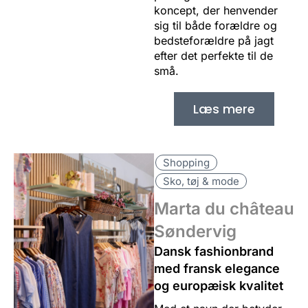
koncept, der henvender
sig til både forældre og
bedsteforældre på jagt
efter det perfekte til de
små.
Læs mere
Shopping
Sko, tøj & mode
Marta du château
Søndervig
Dansk fashionbrand
med fransk elegance
og europæisk kvalitet