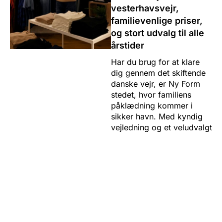
vesterhavsvejr,
familievenlige priser,
og stort udvalg til alle
årstider
Har du brug for at klare
dig gennem det skiftende
danske vejr, er Ny Form
stedet, hvor familiens
påklædning kommer i
sikker havn. Med kyndig
vejledning og et veludvalgt
sortiment, finder du her alt
fra regntæt overtøj til
behagelige fritidssko,
tilpasset både hverdagens
og feriens skiftende
behov.
Læs mere