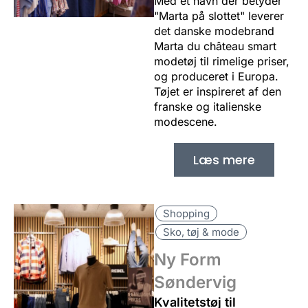
Med et navn der betyder
"Marta på slottet" leverer
det danske modebrand
Marta du château smart
modetøj til rimelige priser,
og produceret i Europa.
Tøjet er inspireret af den
franske og italienske
modescene.
Læs mere
Shopping
Sko, tøj & mode
Ny Form
Søndervig
Kvalitetstøj til