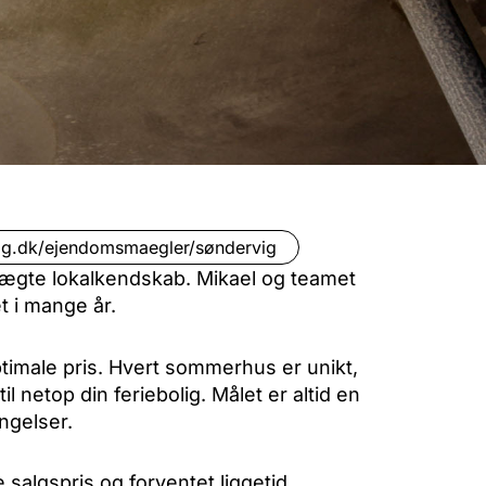
ig.dk/ejendomsmaegler/søndervig
 ægte lokalkendskab. Mikael og teamet
t i mange år.
timale pris. Hvert sommerhus er unikt,
 netop din feriebolig. Målet er altid en
ngelser.
 salgspris og forventet liggetid.