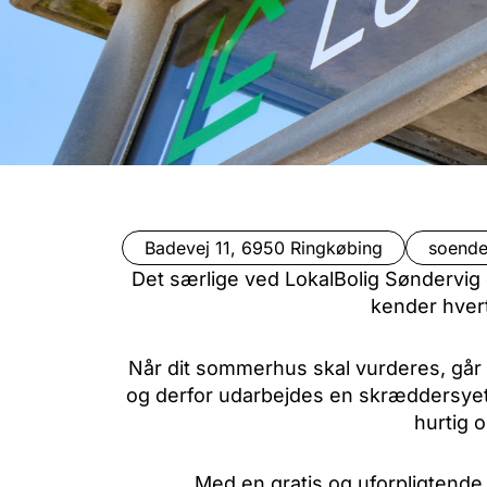
Badevej 11, 6950 Ringkøbing
soende
Det særlige ved LokalBolig Søndervig
kender hvert
Når dit sommerhus skal vurderes, går 
og derfor udarbejdes en skræddersyet ha
hurtig 
Med en gratis og uforpligtende s