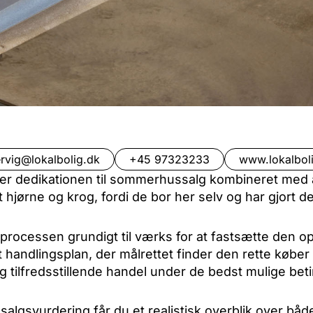
rvig@lokalbolig.dk
+45 97323233
www.lokalbol
 er dedikationen til sommerhussalg kombineret med
 hjørne og krog, fordi de bor her selv og har gjort de
processen grundigt til værks for at fastsætte den op
ndlingsplan, der målrettet finder den rette køber til
og tilfredsstillende handel under de bedst mulige beti
algsvurdering får du et realistisk overblik over både