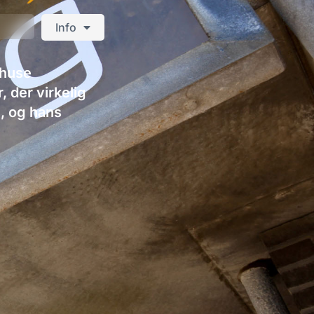
Info
rhuse
 der virkelig
, og hans