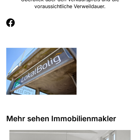
voraussichtliche Verweildauer.
F
a
c
e
b
o
o
k
Mehr sehen
Immobilienmakler