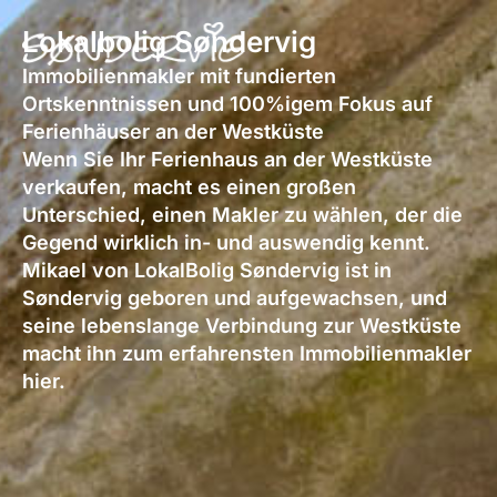
Zum
Lokalbolig Søndervig
Inhalt
springen
Immobilienmakler mit fundierten
Ortskenntnissen und 100%igem Fokus auf
Ferienhäuser an der Westküste
Wenn Sie Ihr Ferienhaus an der Westküste
verkaufen, macht es einen großen
Unterschied, einen Makler zu wählen, der die
Gegend wirklich in- und auswendig kennt.
Mikael von LokalBolig Søndervig ist in
Søndervig geboren und aufgewachsen, und
seine lebenslange Verbindung zur Westküste
macht ihn zum erfahrensten Immobilienmakler
hier.