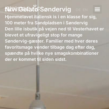
Gå
Nivi Gelato Søndervig
til
DE
EN
indholdet
Hjemmelavet italiensk is i en klasse for sig,
100 meter fra Sandpladsen i Søndervig
Den lille isbutik på vejen ned til Vesterhavet er
blevet et ufravigeligt stop for mange
Søndervig-gæster. Familier med hver deres
favoritsmage vender tilbage dag efter dag,
spændte på hvilke nye smagskombinationer
der er kommet til siden sidst.