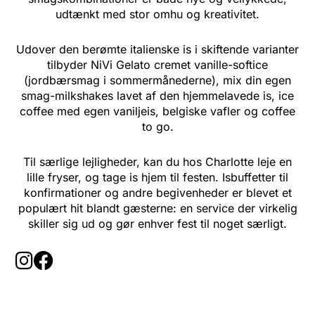
udtænkt med stor omhu og kreativitet.
Udover den berømte italienske is i skiftende varianter
tilbyder NiVi Gelato cremet vanille-softice
(jordbærsmag i sommermånederne), mix din egen
smag-milkshakes lavet af den hjemmelavede is, ice
coffee med egen vaniljeis, belgiske vafler og coffee
to go.
Til særlige lejligheder, kan du hos Charlotte leje en
lille fryser, og tage is hjem til festen. Isbuffetter til
konfirmationer og andre begivenheder er blevet et
populært hit blandt gæsterne: en service der virkelig
skiller sig ud og gør enhver fest til noget særligt.
I
F
n
a
s
c