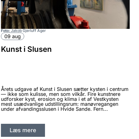
Foto:
Jakob Gjerluff Ager
F
09 aug
Kunst i Slusen
T
s
u
Årets udgave af Kunst i Slusen sætter kysten i centrum
— ikke som kulisse, men som vilkår. Fire kunstnere
udforsker kyst, erosion og klima i et af Vestkysten
mest usædvanlige udstillingsrum: manøvregangen
under afvandingsslusen i Hvide Sande. Fern...
Læs mere