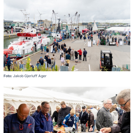
Foto:
Jakob Gjerluff Ager