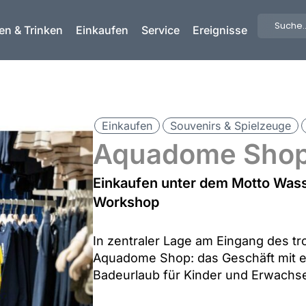
Searc
en & Trinken
Einkaufen
Service
Ereignisse
...
Einkaufen
Souvenirs & Spielzeuge
Aquadome Sho
Einkaufen unter dem Motto Wasse
Workshop
In zentraler Lage am Eingang des t
Aquadome Shop: das Geschäft mit ei
Badeurlaub für Kinder und Erwachs