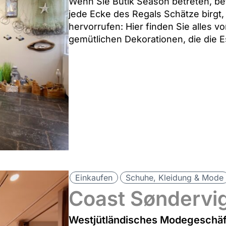
Wenn Sie Butik Season betreten, bet
jede Ecke des Regals Schätze birgt,
hervorrufen: Hier finden Sie alles
gemütlichen Dekorationen, die die 
Einkaufen
Schuhe, Kleidung & Mode
Coast Søndervi
Westjütländisches Modegeschäft 