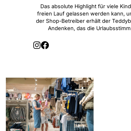
Das absolute Highlight für viele Ki
freien Lauf gelassen werden kann, u
der Shop-Betreiber erhält der Teddybär
Andenken, das die Urlaubsstimm
I
F
n
a
s
c
t
e
a
b
g
o
r
o
a
k
m