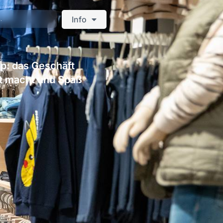
Info
h
p: das Geschäft
tt macht und Spaß