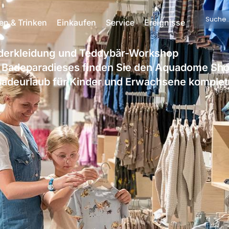
Searc
en & Trinken
Einkaufen
Service
Ereignisse
...
inderkleidung und Teddybär-Workshop
n Badeparadieses finden Sie den Aquadome Sho
n Badeurlaub für Kinder und Erwachsene komple