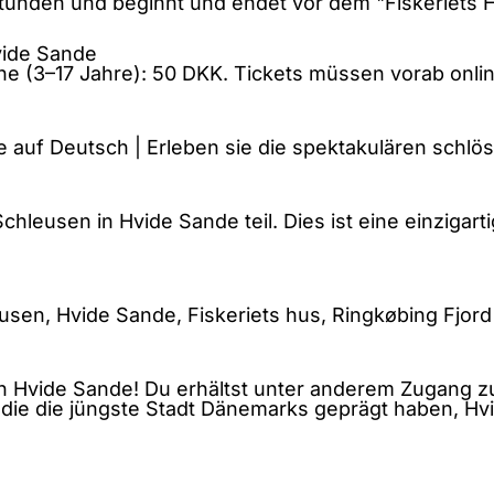
 Stunden und beginnt und endet vor dem "Fiskeriets 
vide Sande
e (3–17 Jahre): 50 DKK. Tickets müssen vorab onli
 auf Deutsch | Erleben sie die spektakulären schl
hleusen in Hvide Sande teil. Dies ist eine einzigar
usen, Hvide Sande, Fiskeriets hus, Ringkøbing Fjord
on Hvide Sande! Du erhältst unter anderem Zugang z
ie die jüngste Stadt Dänemarks geprägt haben, Hv