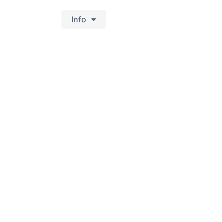
 Deutsch
Info
h