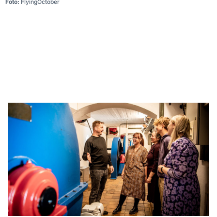
Foto:
FlyingOctober