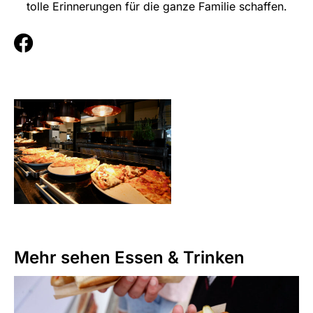
tolle Erinnerungen für die ganze Familie schaffen.
F
a
c
e
b
o
o
k
Mehr sehen
Essen & Trinken