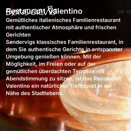
Zum
Restaurant Valentino
Inhalt
DA
E
springen
Gemütliches italienisches Familienrestaurant
mit authentischer Atmosphäre und frischen
Gerichten
Søndervigs klassisches Familienrestaurant, in
dem Sie authentische Gerichte in entspannter
Umgebung genießen können. Mit der
Möglichkeit, im Freien oder auf der
gemütlichen überdachten Terrasse mit
Abendstimmung zu sitzen, ist das Restaurant
Valentino ein natürlicher Treffpunkt in der
Nähe des Stadtlebens.