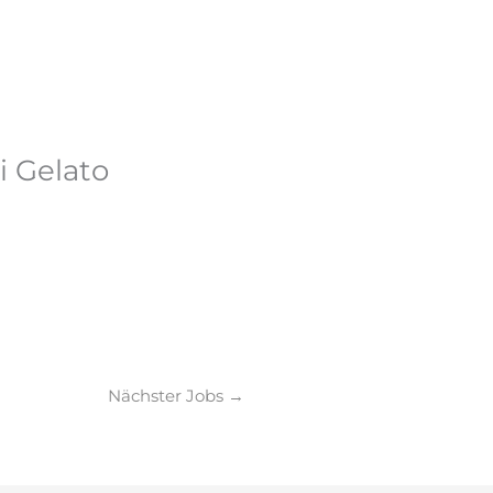
Searc
en & Trinken
Einkaufen
Service
Ereignisse
...
i Gelato
Nächster Jobs
→