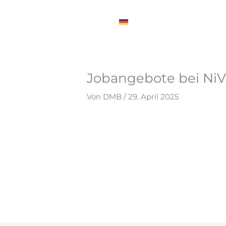
Zum
Inhalt
DE
Aktivitäten
Ess
springen
Jobangebote bei NiV
Von
DMB
/
29. April 2025